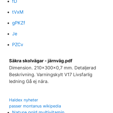
fD
tVxM
gPKZf
Je
PZCv
Säkra skolvägar - järnväg.pdf
Dimension. 210x300x0,7 mm. Detaljerad
Beskrivning. Varningskylt V17 Livsfarlig
ledning Gå ej nära.
Haldex nyheter
passer montanus wikipedia
Nature gold multivitamin