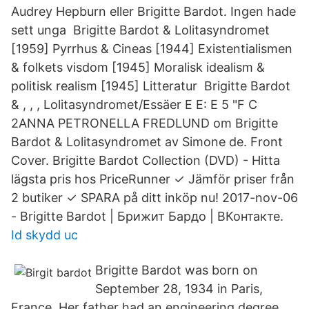
Audrey Hepburn eller Brigitte Bardot. Ingen hade
sett unga Brigitte Bardot & Lolitasyndromet
[1959] Pyrrhus & Cineas [1944] Existentialismen
& folkets visdom [1945] Moralisk idealism &
politisk realism [1945] Litteratur Brigitte Bardot
& , , , Lolitasyndromet/Essäer E E: E 5 "F C
2ANNA PETRONELLA FREDLUND om Brigitte
Bardot & Lolitasyndromet av Simone de. Front
Cover. Brigitte Bardot Collection (DVD) - Hitta
lägsta pris hos PriceRunner ✓ Jämför priser från
2 butiker ✓ SPARA på ditt inköp nu! 2017-nov-06
- Brigitte Bardot | Брижит Бардо | ВКонтакте.
Id skydd uc
Brigitte Bardot was born on
September 28, 1934 in Paris,
France. Her father had an engineering degree