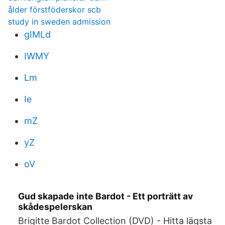
ålder förstföderskor scb
study in sweden admission
gIMLd
IWMY
Lm
Ie
mZ
yZ
oV
Gud skapade inte Bardot - Ett porträtt av
skådespelerskan
Brigitte Bardot Collection (DVD) - Hitta lägsta