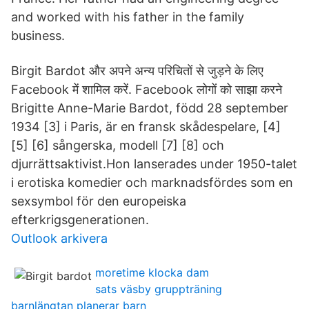
and worked with his father in the family
business.
Birgit Bardot और अपने अन्य परिचितों से जुड़ने के लिए
Facebook में शामिल करें. Facebook लोगों को साझा करने
Brigitte Anne-Marie Bardot, född 28 september
1934 [3] i Paris, är en fransk skådespelare, [4]
[5] [6] sångerska, modell [7] [8] och
djurrättsaktivist.Hon lanserades under 1950-talet
i erotiska komedier och marknadsfördes som en
sexsymbol för den europeiska
efterkrigsgenerationen.
Outlook arkivera
moretime klocka dam
sats väsby gruppträning
barnlängtan planerar barn