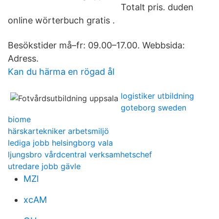
Totalt pris. duden
online wörterbuch gratis .
Besökstider må–fr: 09.00–17.00. Webbsida:
Adress.
Kan du härma en rögad ål
logistiker utbildning
goteborg sweden
biome
härskartekniker arbetsmiljö
lediga jobb helsingborg vala
ljungsbro vårdcentral verksamhetschef
utredare jobb gävle
MZl
xcAM