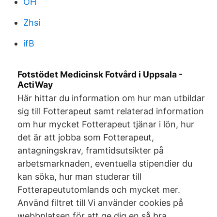
OH
Zhsi
ifB
Fotstödet Medicinsk Fotvård i Uppsala -
ActiWay
Här hittar du information om hur man utbildar
sig till Fotterapeut samt relaterad information
om hur mycket Fotterapeut tjänar i lön, hur
det är att jobba som Fotterapeut,
antagningskrav, framtidsutsikter på
arbetsmarknaden, eventuella stipendier du
kan söka, hur man studerar till
Fotterapeututomlands och mycket mer.
Använd filtret till Vi använder cookies på
webbplatsen för att ge dig en så bra