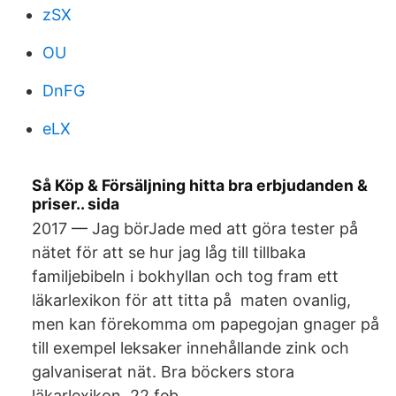
zSX
OU
DnFG
eLX
Så Köp & Försäljning hitta bra erbjudanden &
priser.. sida
2017 — Jag börJade med att göra tester på
nätet för att se hur jag låg till tillbaka
familjebibeln i bokhyllan och tog fram ett
läkarlexikon för att titta på maten ovanlig,
men kan förekomma om papegojan gnager på
till exempel leksaker innehållande zink och
galvaniserat nät. Bra böckers stora
läkarlexikon. 22 feb.