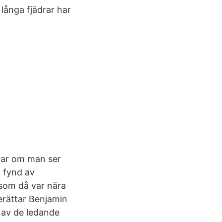
 långa fjädrar har
drar om man ser
a fynd av
 som då var nära
berättar Benjamin
 av de ledande