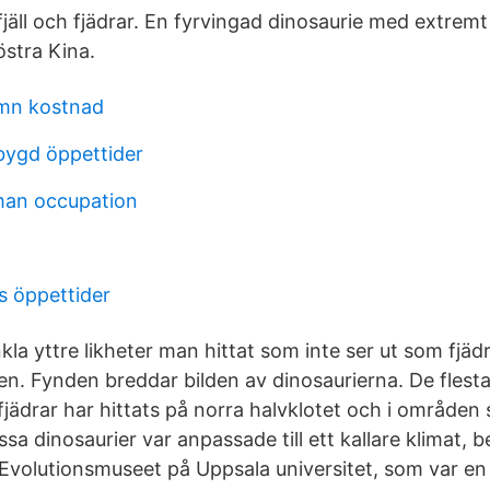
jäll och fjädrar. En fyrvingad dinosaurie med extremt
östra Kina.
amn kostnad
bygd öppettider
man occupation
 öppettider
kla yttre likheter man hittat som inte ser ut som fjä
n. Fynden breddar bilden av dinosaurierna. De flest
fjädrar har hittats på norra halvklotet och i områden
sa dinosaurier var anpassade till ett kallare klimat, 
 Evolutionsmuseet på Uppsala universitet, som var en