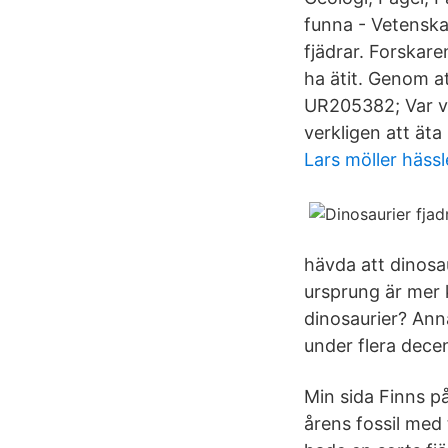
funna - Vetenska
fjädrar. Forskar
ha ätit. Genom a
UR205382; Var ve
verkligen att äta
Lars möller häss
hävda att dinosa
ursprung är mer k
dinosaurier? Ann
under flera decen
Min sida Finns p
årens fossil med 