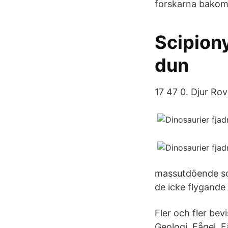
forskarna bakom 
Scipiony
dun
17 47 0. Djur Rov
massutdöende som
de icke flygande
Fler och fler bev
Geologi, Fågel, F