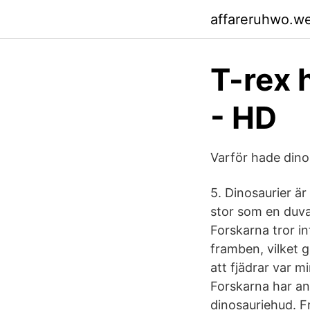
affareruhwo.w
T-rex h
- HD
Varför hade dino
5. Dinosaurier är
stor som en duva
Forskarna tror i
framben, vilket 
att fjädrar var 
Forskarna har a
dinosauriehud. F