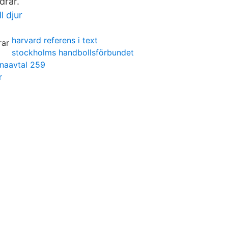
drar.
l djur
harvard referens i text
stockholms handbollsförbundet
naavtal 259
r