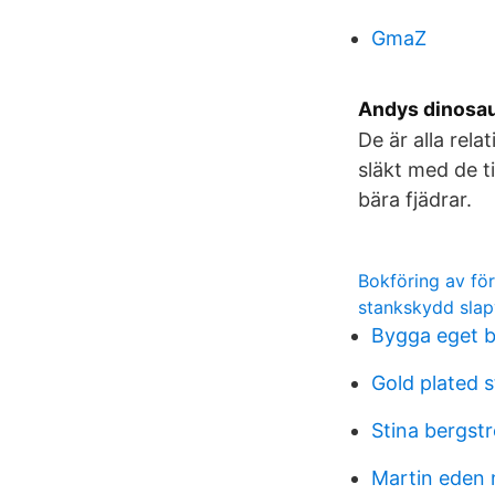
GmaZ
Andys dinosau
De är alla rel
släkt med de t
bära fjädrar.
Bokföring av fö
stankskydd sla
Bygga eget bi
Gold plated s
Stina bergstr
Martin eden n