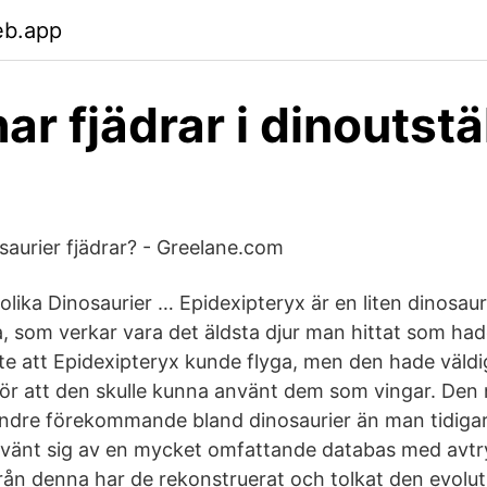
eb.app
ar fjädrar i dinoutstä
saurier fjädrar? - Greelane.com
 olika Dinosaurier … Epidexipteryx är en liten dinosaur
, som verkar vara det äldsta djur man hittat som hade
nte att Epidexipteryx kunde flyga, men den hade väldi
gör att den skulle kunna använt dem som vingar. Den 
mindre förekommande bland dinosaurier än man tidigar
nvänt sig av en mycket omfattande databas med avtr
rån denna har de rekonstruerat och tolkat den evolut