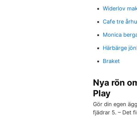
Widerlov mak
Cafe tre årh
Monica ber
Härbärge jön
Braket
Nya rön om
Play
Gör din egen ägg
fjädrar 5. – Det 