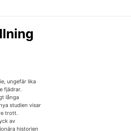
llning
ie, ungefär lika
 fjädrar.
gt långa
nya studien visar
e trott.
yck av
ionära historien