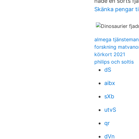
hade en sorts fjä
Skänka pengar til
almega tjänsteman
forskning matvano
körkort 2021
philips och soltis
dS
aibx
sXb
utvS
qr
dVn