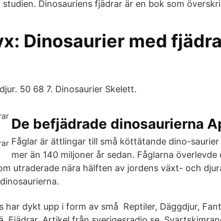
studien. Dinosauriens fjädrar är en bok som överskr
x: Dinosaurier med fjädr
djur. 50 68 7. Dinosaurier Skelett.
De befjädrade dinosaurierna A
Fåglar är ättlingar till små köttätande dino-saurie
mer än 140 miljoner år sedan. Fåglarna överlevde 
 utraderade nära hälften av jordens växt- och djura
 dinosaurierna.
is har dykt upp i form av små Reptiler, Däggdjur, Fant
ä, Fjädrar. Artikel från sverigesradio.se. Svartskimra