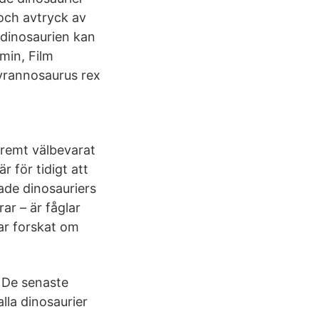
och avtryck av
 dinosaurien kan
min, Film
Tyrannosaurus rex
tremt välbevarat
r för tidigt att
ade dinosauriers
ar – är fåglar
ar forskat om
0 De senaste
alla dinosaurier