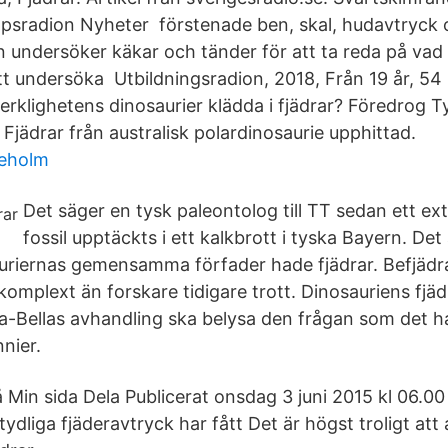
psradion Nyheter förstenade ben, skal, hudavtryck 
en undersöker käkar och tänder för att ta reda på vad
tt undersöka Utbildningsradion, 2018, Från 19 år, 54 
rklighetens dinosaurier klädda i fjädrar? Föredrog 
 Fjädrar från australisk polardinosaurie upphittad.
leholm
Det säger en tysk paleontolog till TT sedan ett ex
fossil upptäckts i ett kalkbrott i tyska Bayern. Det ä
uriernas gemensamma förfader hade fjädrar. Befjädr
omplext än forskare tidigare trott. Dinosauriens fjädr
a-Bellas avhandling ska belysa den frågan som det h
nier.
å Min sida Dela Publicerat onsdag 3 juni 2015 kl 06.0
tydliga fjäderavtryck har fått Det är högst troligt att 