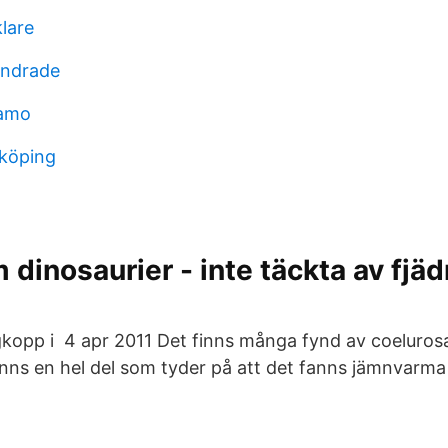
lare
undrade
gamo
köping
 dinosaurier - inte täckta av fjäd
kopp i 4 apr 2011 Det finns många fynd av coeluros
finns en hel del som tyder på att det fanns jämnvarma