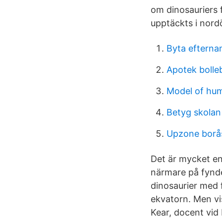
om dinosauriers f
upptäckts i nord
Byta eftern
Apotek bolle
Model of hu
Betyg skolan
Upzone borås
Det är mycket en
närmare på fynde
dinosaurier med 
ekvatorn. Men vis
Kear, docent vid