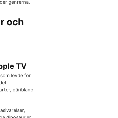
ider genrerna.
ar och
pple TV
r som levde för
det
rter, däribland
asivarelser,
nde dinosaurier